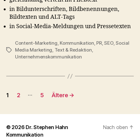
in Bildunterschriften, Bildbenennungen,
Bildtexten und ALT-Tags
in Social-Media-Meldungen und Pressetexten
Content-Marketing
,
Kommunikation
,
PR
,
SEO
,
Social
Media Marketing
,
Text & Redaktion
,
Schlagwörter
Unternehmenskommunikation
Seitennummerierung
…
1
2
5
Ältere
→
der
Beiträge
© 2026
Dr. Stephen Hahn
Nach oben
↑
Kommunikation