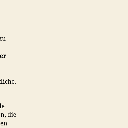
zu
her
liche.
de
n, die
hen