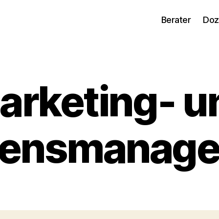
Berater
Doz
arketing- u
ensmanag