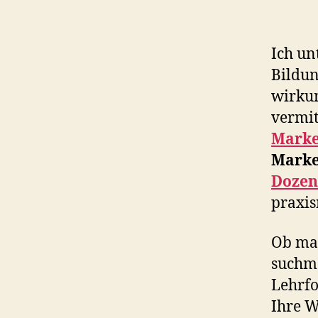
Ich un
Bildu
wirkun
vermit
Marke
Marke
Dozen
praxis
Ob maß
suchma
Lehrfo
Ihre W